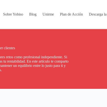
Sobre Yobiso
Blog
Unirme
Plan de Acción
Descarga l
er clientes
ores retos como profesional independiente. Si
s tu rentabilidad. En este artículo te comparto
antener un equilibrio entre lo justo para ti y
s.