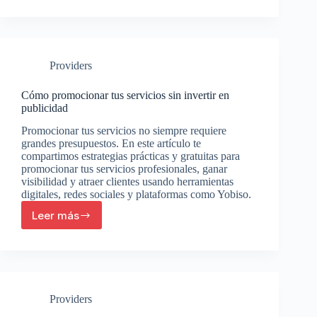
conseguir
más
clientes
en
Yobiso
Providers
paso
a
paso
Cómo promocionar tus servicios sin invertir en
publicidad
Promocionar tus servicios no siempre requiere
grandes presupuestos. En este artículo te
compartimos estrategias prácticas y gratuitas para
promocionar tus servicios profesionales, ganar
visibilidad y atraer clientes usando herramientas
digitales, redes sociales y plataformas como Yobiso.
Leer más
Cómo
promocionar
tus
servicios
sin
invertir
Providers
en
publicidad