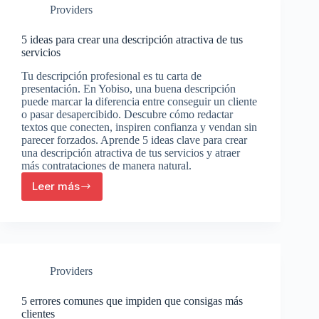
Providers
clientes
5 ideas para crear una descripción atractiva de tus
servicios
Tu descripción profesional es tu carta de
presentación. En Yobiso, una buena descripción
puede marcar la diferencia entre conseguir un cliente
o pasar desapercibido. Descubre cómo redactar
textos que conecten, inspiren confianza y vendan sin
parecer forzados. Aprende 5 ideas clave para crear
una descripción atractiva de tus servicios y atraer
más contrataciones de manera natural.
Leer más
5
ideas
para
crear
una
descripción
Providers
atractiva
de
tus
5 errores comunes que impiden que consigas más
servicios
clientes