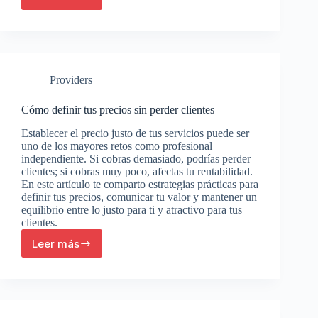
Cómo
crear
una
marca
personal
profesional
Providers
Cómo definir tus precios sin perder clientes
Establecer el precio justo de tus servicios puede ser
uno de los mayores retos como profesional
independiente. Si cobras demasiado, podrías perder
clientes; si cobras muy poco, afectas tu rentabilidad.
En este artículo te comparto estrategias prácticas para
definir tus precios, comunicar tu valor y mantener un
equilibrio entre lo justo para ti y atractivo para tus
clientes.
Leer más
Cómo
definir
tus
precios
sin
perder